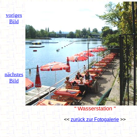
voriges
Bild
nächstes
Bild
" Wasserstation "
<<
zurück zur Fotogalerie
>>