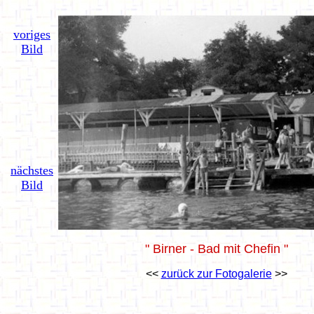
voriges
Bild
nächstes
Bild
" Birner - Bad mit Chefin "
<<
zurück zur Fotogalerie
>>